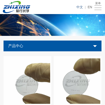
菜单
首
中文
|
EN
页
关
于
产
我
品
新
产品中心
们
中
闻
技
心
资
术
联
讯
资
系
讯
我
们